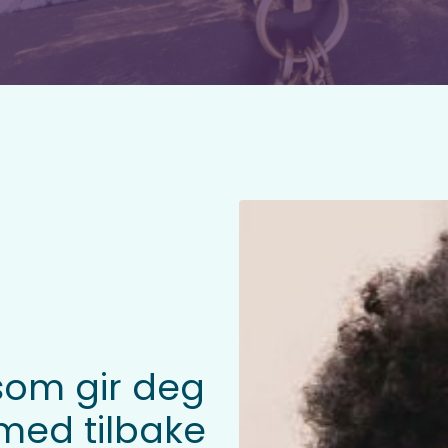
som gir deg
 med tilbake