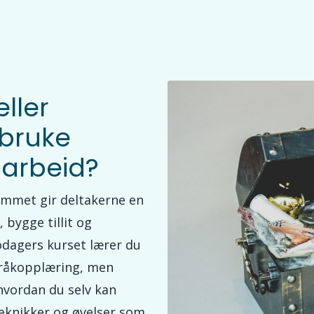
ller
 bruke
t arbeid?
rommet gir deltakerne en
 bygge tillit og
odagers kurset lærer du
pråkopplæring, men
 hvordan du selv kan
teknikker og øvelser som