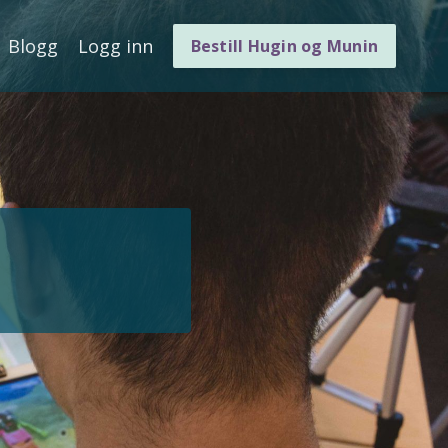
Blogg
Logg inn
Bestill Hugin og Munin