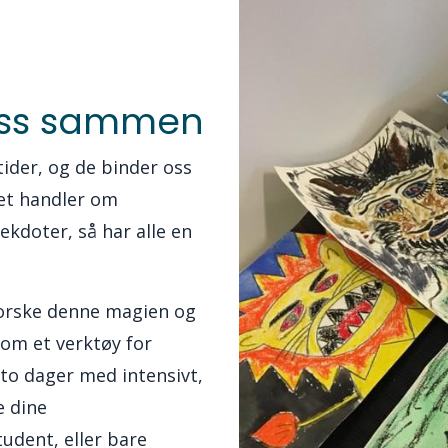
 oss sammen
e tider, og de binder oss
et handler om
nekdoter, så har alle en
tforske denne magien og
som et verktøy for
o dager med intensivt,
e dine
tudent, eller bare