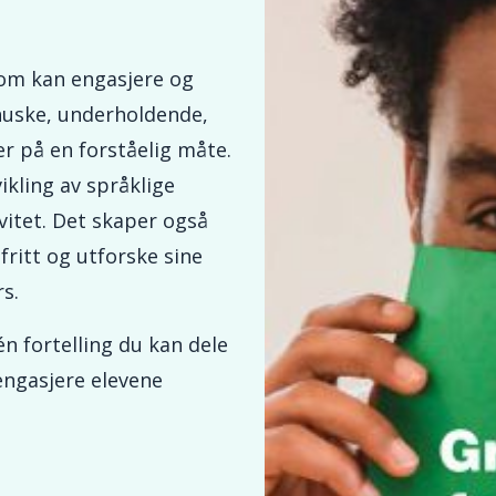
som kan engasjere og
 huske, underholdende,
r på en forståelig måte.
ikling av språklige
ivitet. Det skaper også
fritt og utforske sine
s.
n fortelling du kan dele
engasjere elevene